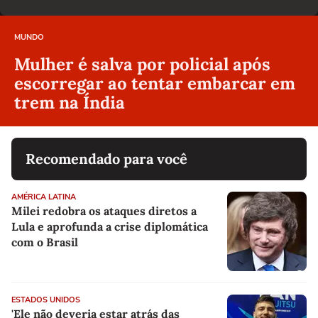
MUNDO
Mulher é salva por policial após
escorregar ao tentar embarcar em
trem na Índia
Recomendado para você
AMÉRICA LATINA
Milei redobra os ataques diretos a
Lula e aprofunda a crise diplomática
com o Brasil
ESTADOS UNIDOS
'Ele não deveria estar atrás das