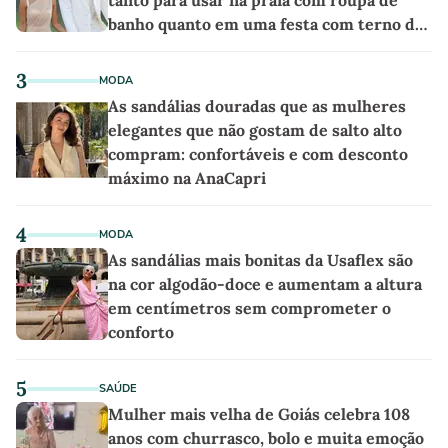
tanto para usar na praia com roupa de
banho quanto em uma festa com terno de
linho
3
MODA
As sandálias douradas que as mulheres
elegantes que não gostam de salto alto
compram: confortáveis e com desconto
máximo na AnaCapri
4
MODA
As sandálias mais bonitas da Usaflex são
na cor algodão-doce e aumentam a altura
em centímetros sem comprometer o
conforto
5
SAÚDE
Mulher mais velha de Goiás celebra 108
anos com churrasco, bolo e muita emoção