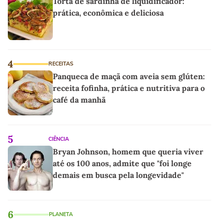
Torta de sardinha de liquidificador:
prática, econômica e deliciosa
4
RECEITAS
Panqueca de maçã com aveia sem glúten:
receita fofinha, prática e nutritiva para o
café da manhã
5
CIÊNCIA
Bryan Johnson, homem que queria viver
até os 100 anos, admite que "foi longe
demais em busca pela longevidade"
6
PLANETA