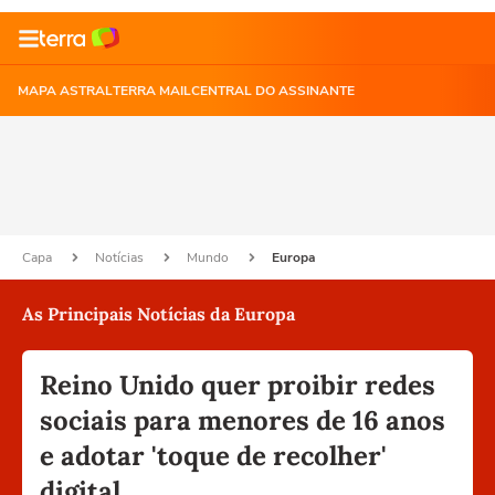
MAPA ASTRAL
TERRA MAIL
CENTRAL DO ASSINANTE
Capa
Notícias
Mundo
Europa
As Principais Notícias da Europa
Reino Unido quer proibir redes
sociais para menores de 16 anos
e adotar 'toque de recolher'
digital