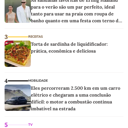
As sandálias favoritas de Erling Haaland
para o verão são um par perfeito, ideal
tanto para usar na praia com roupa de
banho quanto em uma festa com terno de
linho
3
RECEITAS
Torta de sardinha de liquidificador:
prática, econômica e deliciosa
4
MOBILIDADE
Eles percorreram 2.500 km em um carro
elétrico e chegaram a uma conclusão
difícil: o motor a combustão continua
imbatível na estrada
5
TV