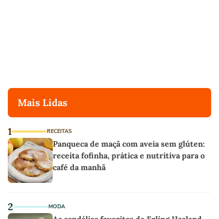
Mais Lidas
1
RECEITAS
Panqueca de maçã com aveia sem glúten:
receita fofinha, prática e nutritiva para o
café da manhã
2
MODA