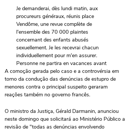
Je demanderai, dès lundi matin, aux
procureurs généraux, réunis place
Vendôme, une revue complète de
l'ensemble des 70 000 plaintes
concernant des enfants abusés
sexuellement. Je les recevrai chacun
individuellement pour m'en assurer.
Personne ne partira en vacances avant
A comoção gerada pelo caso e a controvérsia em
que…
pic.twitter.com/WBZvOqDyVs
torno da condução das denúncias de estupro de
menores contra o principal suspeito geraram
— Gérald DARMANIN (@GDarmanin)
June 7, 2026
reações também no governo francês.
O ministro da Justiça, Gérald Darmanin, anunciou
neste domingo que solicitará ao Ministério Público a
revisão de "todas as denúncias envolvendo