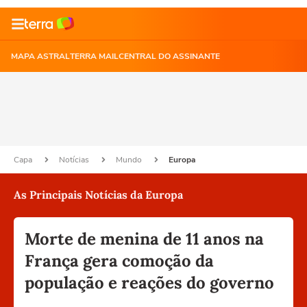
MAPA ASTRAL
TERRA MAIL
CENTRAL DO ASSINANTE
Capa
Notícias
Mundo
Europa
As Principais Notícias da Europa
Morte de menina de 11 anos na
França gera comoção da
população e reações do governo