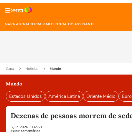
MAPA ASTRAL
TERRA MAIL
CENTRAL DO ASSINANTE
Capa
Notícias
Mundo
Mundo
Estados Unidos
América Latina
Oriente Médio
Euro
Dezenas de pessoas morrem de sede
5 jun
2026
- 14h59
Exibir comentários