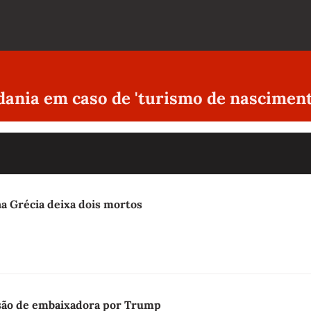
ania em caso de 'turismo de nasciment
na Grécia deixa dois mortos
lsão de embaixadora por Trump