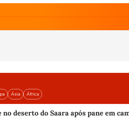
pa
Ásia
África
 no deserto do Saara após pane em ca