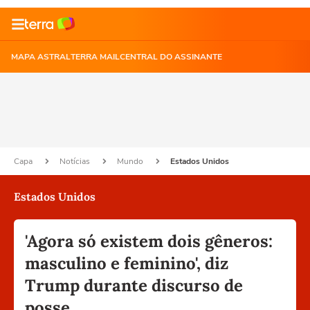
MAPA ASTRAL
TERRA MAIL
CENTRAL DO ASSINANTE
Capa
Notícias
Mundo
Estados Unidos
Estados Unidos
'Agora só existem dois gêneros:
masculino e feminino', diz
Trump durante discurso de
posse