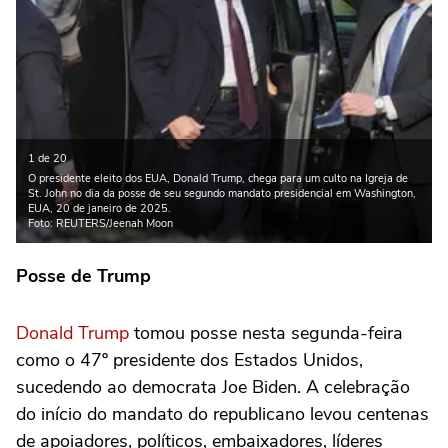
1 de 20
O presidente eleito dos EUA, Donald Trump, chega para um culto na Igreja de
St. John no dia da posse de seu segundo mandato presidencial em Washington,
EUA, 20 de janeiro de 2025.
Foto: REUTERS/Jeenah Moon
Posse de Trump
Donald Trump
tomou posse nesta segunda-feira
como o 47º presidente dos Estados Unidos,
sucedendo ao democrata Joe Biden. A celebração
do início do mandato do republicano levou centenas
de apoiadores, políticos, embaixadores, líderes