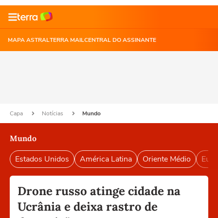
MAPA ASTRAL
TERRA MAIL
CENTRAL DO ASSINANTE
Capa
Notícias
Mundo
Mundo
Estados Unidos
América Latina
Oriente Médio
Euro
Drone russo atinge cidade na
Ucrânia e deixa rastro de