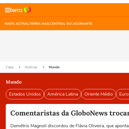
MAPA ASTRAL
TERRA MAIL
CENTRAL DO ASSINANTE
Capa
Notícias
Mundo
Mundo
Estados Unidos
América Latina
Oriente Médio
Euro
Comentaristas da GloboNews trocam
Demétrio Magnoli discordou de Flávia Oliveira, que apo