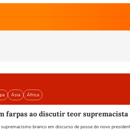
pa
Ásia
África
 farpas ao discutir teor supremacista
nta supremacismo branco em discurso de posse do novo preside