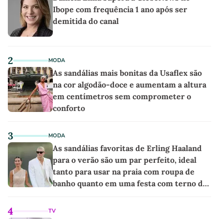
Ibope com frequência 1 ano após ser
demitida do canal
2
MODA
As sandálias mais bonitas da Usaflex são
na cor algodão-doce e aumentam a altura
em centímetros sem comprometer o
conforto
3
MODA
As sandálias favoritas de Erling Haaland
para o verão são um par perfeito, ideal
tanto para usar na praia com roupa de
banho quanto em uma festa com terno de
linho
4
TV