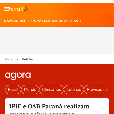
MAPA ASTRAL
TERRA MAIL
CENTRAL DO ASSINANTE
Capa
Notícias
Brasil
Mundo
Checamos
Loterias
Previsão do T
IPIE e OAB Paraná realizam