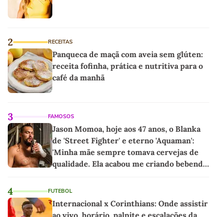
2
RECEITAS
Panqueca de maçã com aveia sem glúten:
receita fofinha, prática e nutritiva para o
café da manhã
3
FAMOSOS
Jason Momoa, hoje aos 47 anos, o Blanka
de 'Street Fighter' e eterno 'Aquaman':
'Minha mãe sempre tomava cervejas de
qualidade. Ela acabou me criando bebendo
as melhores'
4
FUTEBOL
Internacional x Corinthians: Onde assistir
ao vivo, horário, palpite e escalações da