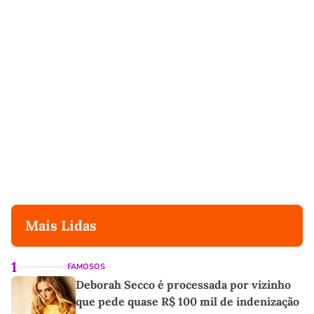
Mais Lidas
1
FAMOSOS
Deborah Secco é processada por vizinho
que pede quase R$ 100 mil de indenização