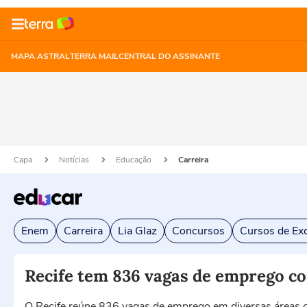
MAPA ASTRAL
TERRA MAIL
CENTRAL DO ASSINANTE
Capa
Notícias
Educação
Carreira
Enem
Carreira
Lia Glaz
Concursos
Cursos de Exc
Recife tem 836 vagas de emprego com
O Recife reúne 836 vagas de emprego em diversas áreas co