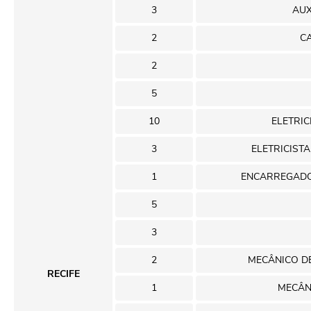
3
AUX
2
C
2
5
10
ELETRIC
3
ELETRICIST
1
ENCARREGADO
5
3
2
MECÂNICO D
RECIFE
1
MECÂN