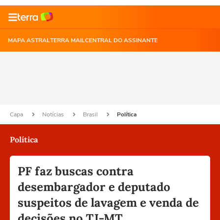
MAPA ASTRAL
TERRA MAIL
CENTRAL DO ASSINANTE
Capa
Notícias
Brasil
Política
Política
PF faz buscas contra
desembargador e deputado
suspeitos de lavagem e venda de
decisões no TJ-MT