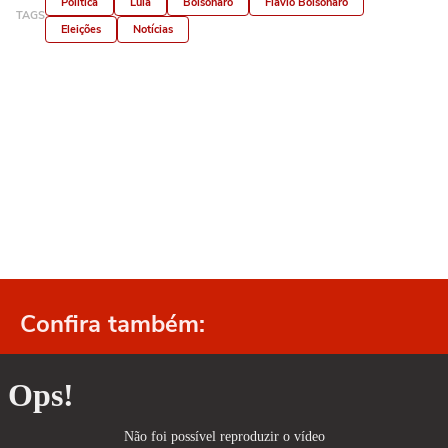
Política
Lula
Bolsonaro
Flávio Bolsonaro
TAGS
Eleições
Notícias
Confira também: