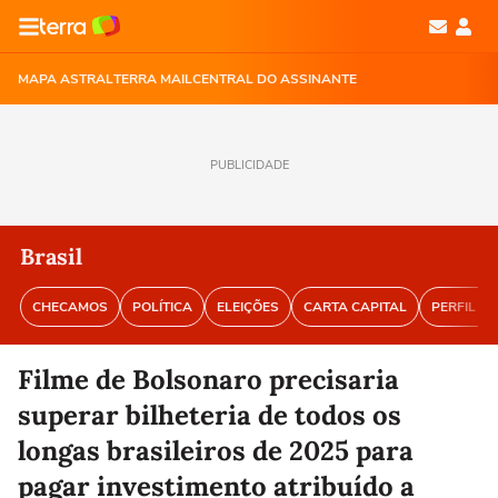
MAPA ASTRAL
TERRA MAIL
CENTRAL DO ASSINANTE
PUBLICIDADE
Brasil
CHECAMOS
POLÍTICA
ELEIÇÕES
CARTA CAPITAL
PERFIL BR
Filme de Bolsonaro precisaria
superar bilheteria de todos os
longas brasileiros de 2025 para
pagar investimento atribuído a