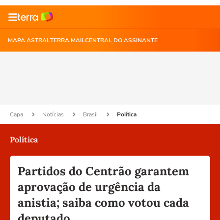
MAPA ASTRAL
TERRA MAIL
CENTRAL DO ASSINANTE
Capa
Notícias
Brasil
Política
Política
Partidos do Centrão garantem
aprovação de urgência da
anistia; saiba como votou cada
deputado