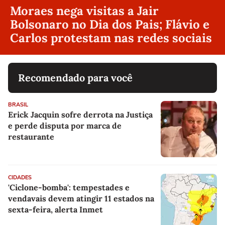
Moraes nega visitas a Jair
Bolsonaro no Dia dos Pais; Flávio e
Carlos protestam nas redes sociais
Recomendado para você
BRASIL
Erick Jacquin sofre derrota na Justiça
e perde disputa por marca de
restaurante
CIDADES
'Ciclone-bomba': tempestades e
vendavais devem atingir 11 estados na
sexta-feira, alerta Inmet