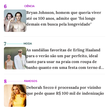
6
CIÊNCIA
Bryan Johnson, homem que queria viver
até os 100 anos, admite que "foi longe
demais em busca pela longevidade"
7
MODA
As sandálias favoritas de Erling Haaland
para o verão são um par perfeito, ideal
tanto para usar na praia com roupa de
banho quanto em uma festa com terno de
linho
8
FAMOSOS
Deborah Secco é processada por vizinho
que pede quase R$ 100 mil de indenização