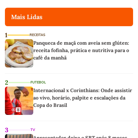
Mais Lidas
1
RECEITAS
Panqueca de maçã com aveia sem glúten:
receita fofinha, prática e nutritiva para o
café da manhã
2
FUTEBOL
Internacional x Corinthians: Onde assistir
ao vivo, horário, palpite e escalações da
Copa do Brasil
3
TV
Apresentador deixa o SBT após 8 meses