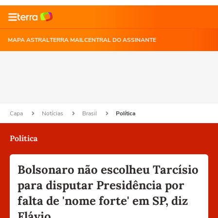
MAPA ASTRAL
TERRA MAIL
CENTRAL DO ASSINANTE
Capa
Notícias
Brasil
Política
Política
Bolsonaro não escolheu Tarcísio
para disputar Presidência por
falta de 'nome forte' em SP, diz
Flávio