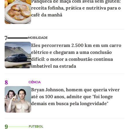
Panqueca de maçã com aveia sem glúten:
receita fofinha, prática e nutritiva para o
café da manhã
7
MOBILIDADE
Eles percorreram 2.500 km em um carro
elétrico e chegaram a uma conclusão
difícil: o motor a combustão continua
imbatível na estrada
8
CIÊNCIA
Bryan Johnson, homem que queria viver
até os 100 anos, admite que "foi longe
demais em busca pela longevidade"
9
FUTEBOL