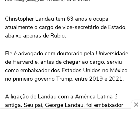
Foto: Divulgação/X/@FlavioBolsonaro / BBC News Brasil
Christopher Landau tem 63 anos e ocupa
atualmente o cargo de vice-secretário de Estado,
abaixo apenas de Rubio.
Ele é advogado com doutorado pela Universidade
de Harvard e, antes de chegar ao cargo, serviu
como embaixador dos Estados Unidos no México
no primeiro governo Trump, entre 2019 e 2021.
A ligação de Landau com a América Latina é
antiga. Seu pai, George Landau, foi embaixador
norte-americano nos anos 1970 e 1980 no
Paraguai, Chile e Venezuela. Nascido em Madri, na
Espanha, quando seu pai atuava no país, Landau
fala espanhol fluentemente e também se arrisca no