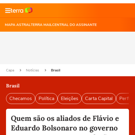
MAPA ASTRAL
TERRA MAIL
CENTRAL DO ASSINANTE
Capa
Notícias
Brasil
Brasil
Checamos
Política
Eleições
Carta Capital
Perfil B
Quem são os aliados de Flávio e
Eduardo Bolsonaro no governo