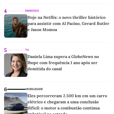
linho
4
FAMOSOS
Hoje na Netflix: o novo thriller histórico
para assistir com Al Pacino, Gerard Butler
e Jason Momoa
5
TV
Daniela Lima supera a GloboNews no
Ibope com frequência 1 ano após ser
demitida do canal
6
MOBILIDADE
Eles percorreram 2.500 km em um carro
elétrico e chegaram a uma conclusão
difícil: o motor a combustão continua
imbatível na estrada