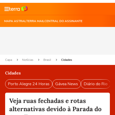
MAPA ASTRAL
TERRA MAIL
CENTRAL DO ASSINANTE
Capa
Notícias
Brasil
Cidades
Cidades
Porto Alegre 24 Horas
Gávea News
Diário do Rio
P
Veja ruas fechadas e rotas
alternativas devido à Parada do