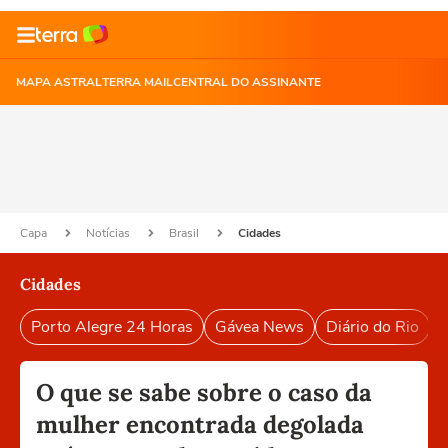
MAPA ASTRAL
TERRA MAIL
CENTRAL DO ASSINANTE
Capa
Notícias
Brasil
Cidades
Cidades
Porto Alegre 24 Horas
Gávea News
Diário do Rio
P
O que se sabe sobre o caso da
mulher encontrada degolada