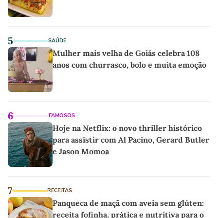
5
SAÚDE
Mulher mais velha de Goiás celebra 108
anos com churrasco, bolo e muita emoção
6
FAMOSOS
Hoje na Netflix: o novo thriller histórico
para assistir com Al Pacino, Gerard Butler
e Jason Momoa
7
RECEITAS
Panqueca de maçã com aveia sem glúten:
receita fofinha, prática e nutritiva para o