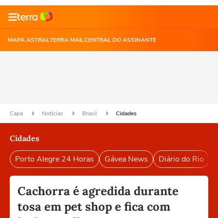
MAPA ASTRAL
TERRA MAIL
CENTRAL DO ASSINANTE
Capa
Notícias
Brasil
Cidades
Cidades
Porto Alegre 24 Horas
Gávea News
Diário do Rio
P
Cachorra é agredida durante
tosa em pet shop e fica com