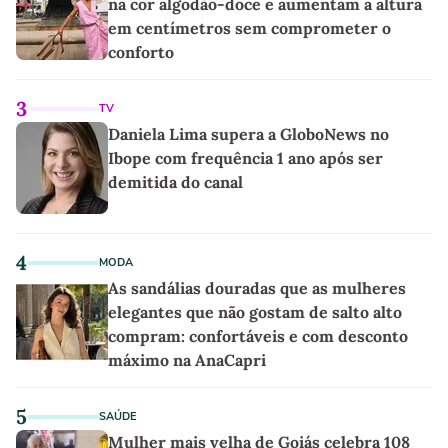
na cor algodão-doce e aumentam a altura
em centímetros sem comprometer o
conforto
3
TV
Daniela Lima supera a GloboNews no
Ibope com frequência 1 ano após ser
demitida do canal
4
MODA
As sandálias douradas que as mulheres
elegantes que não gostam de salto alto
compram: confortáveis e com desconto
máximo na AnaCapri
5
SAÚDE
Mulher mais velha de Goiás celebra 108