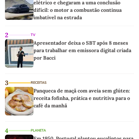
elétrico e chegaram a uma conclusão
difícil: o motor a combustão continua
imbatível na estrada
2
TV
Apresentador deixa o SBT após 8 meses
para trabalhar em emissora digital criada
por Bacci
3
RECEITAS
Panqueca de maçã com aveia sem glúten:
receita fofinha, prática e nutritiva para o
café da manhã
4
PLANETA
Em 1950, Portugal plantou eucaliptos para