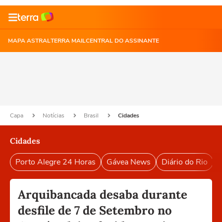
MAPA ASTRAL
TERRA MAIL
CENTRAL DO ASSINANTE
Capa
Notícias
Brasil
Cidades
Cidades
Porto Alegre 24 Horas
Gávea News
Diário do Rio
P
Arquibancada desaba durante
desfile de 7 de Setembro no