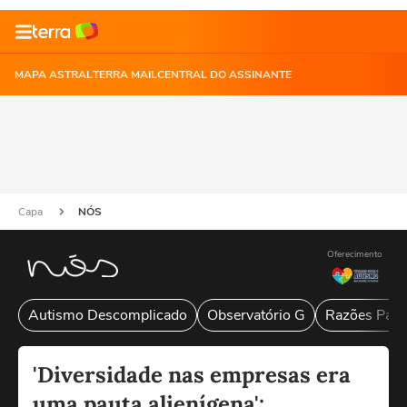
MAPA ASTRAL
TERRA MAIL
CENTRAL DO ASSINANTE
Capa
NÓS
Oferecimento
Autismo Descomplicado
Observatório G
Razões Para
'Diversidade nas empresas era
uma pauta alienígena':