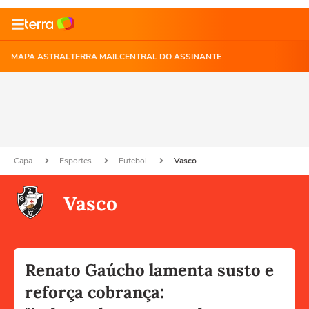
MAPA ASTRAL
TERRA MAIL
CENTRAL DO ASSINANTE
Capa
Esportes
Futebol
Vasco
Vasco
Renato Gaúcho lamenta susto e
reforça cobrança: