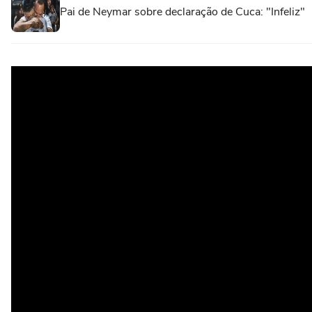
Pai de Neymar sobre declaração de Cuca: "Infeliz"