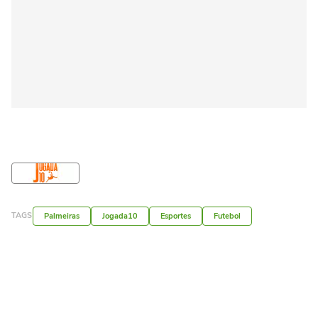
TAGS
Palmeiras
Jogada10
Esportes
Futebol