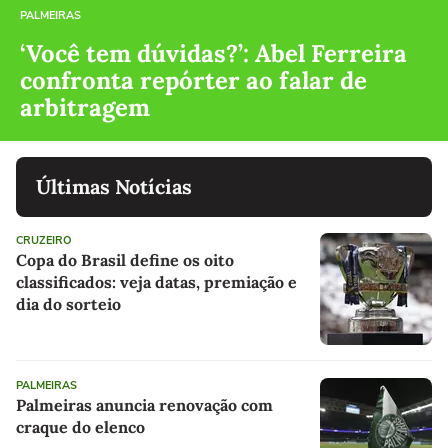
PALMEIRAS
‘Você tem dúvidas?’: Abel Ferreira
confronta repórter ao falar de
arbitragem
Últimas Notícias
CRUZEIRO
Copa do Brasil define os oito
classificados: veja datas, premiação e
dia do sorteio
PALMEIRAS
Palmeiras anuncia renovação com
craque do elenco