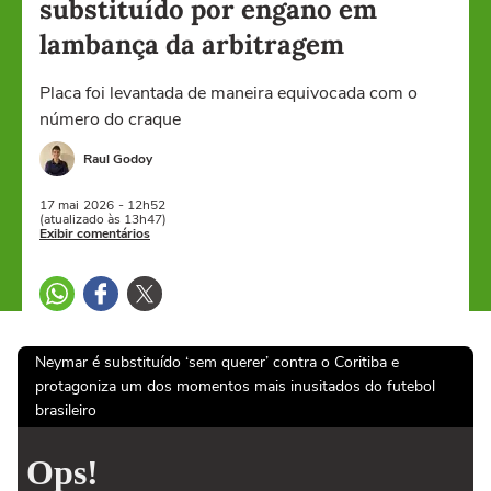
substituído por engano em
lambança da arbitragem
Placa foi levantada de maneira equivocada com o
número do craque
Raul Godoy
17 mai
2026
- 12h52
(atualizado às 13h47)
Exibir comentários
Neymar é substituído ‘sem querer’ contra o Coritiba e
protagoniza um dos momentos mais inusitados do futebol
brasileiro