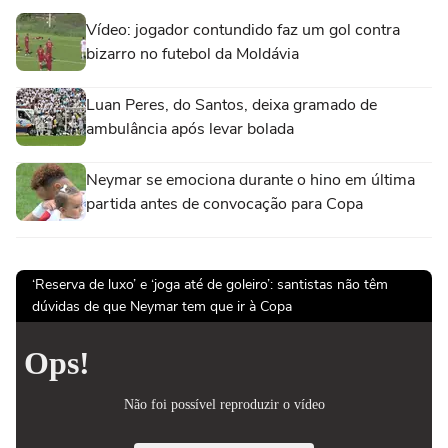
Vídeo: jogador contundido faz um gol contra
bizarro no futebol da Moldávia
Luan Peres, do Santos, deixa gramado de
ambulância após levar bolada
Neymar se emociona durante o hino em última
partida antes de convocação para Copa
‘Reserva de luxo’ e ‘joga até de goleiro’: santistas não têm
dúvidas de que Neymar tem que ir à Copa