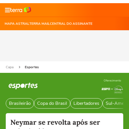
MAPA ASTRAL
TERRA MAIL
CENTRAL DO ASSINANTE
Capa
Esportes
Oferecimento
Brasileirão
Copa do Brasil
Libertadores
Sul-Ameri
Neymar se revolta após ser