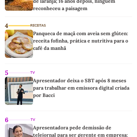
de laranja; 16 anos depois, ninguém
reconheceu a paisagem
4
RECEITAS
Panqueca de maçã com aveia sem glúten:
receita fofinha, prática e nutritiva para o
café da manhã
5
TV
Apresentador deixa o SBT após 8 meses
para trabalhar em emissora digital criada
por Bacci
6
TV
Apresentadora pede demissão de
telejornal para ser gerente em empresa: