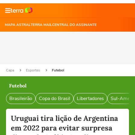
MAPA ASTRAL
TERRA MAIL
CENTRAL DO ASSINANTE
Capa
Esportes
Futebol
Futebol
Brasileirão
Copa do Brasil
Libertadores
Sul-Ameri
Uruguai tira lição de Argentina
em 2022 para evitar surpresa