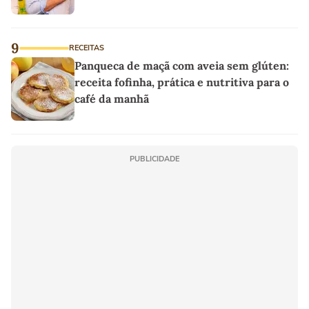
9
RECEITAS
Panqueca de maçã com aveia sem glúten:
receita fofinha, prática e nutritiva para o
café da manhã
PUBLICIDADE