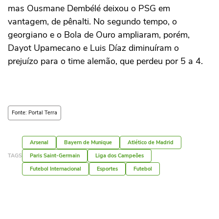
mas Ousmane Dembélé deixou o PSG em
vantagem, de pênalti. No segundo tempo, o
georgiano e o Bola de Ouro ampliaram, porém,
Dayot Upamecano e Luis Díaz diminuíram o
prejuízo para o time alemão, que perdeu por 5 a 4.
Fonte: Portal Terra
Arsenal
Bayern de Munique
Atlético de Madrid
TAGS
Paris Saint-Germain
Liga dos Campeões
Futebol Internacional
Esportes
Futebol