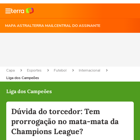
MAPA ASTRAL
TERRA MAIL
CENTRAL DO ASSINANTE
Capa
Esportes
Futebol
Internacional
Liga dos Campeões
Liga dos Campeões
Dúvida do torcedor: Tem
prorrogação no mata-mata da
Champions League?