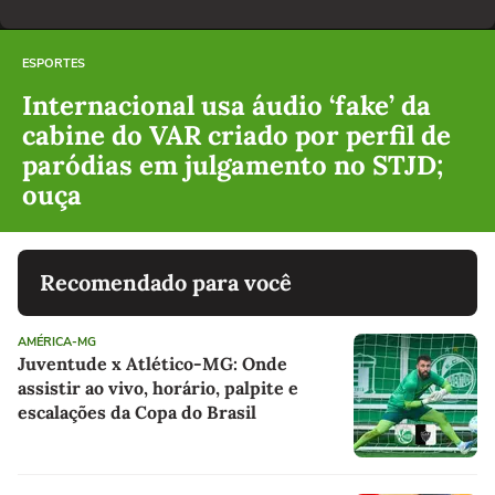
ESPORTES
Internacional usa áudio ‘fake’ da
cabine do VAR criado por perfil de
paródias em julgamento no STJD;
ouça
Recomendado para você
AMÉRICA-MG
Juventude x Atlético-MG: Onde
assistir ao vivo, horário, palpite e
escalações da Copa do Brasil