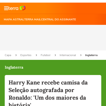
MAPA ASTRAL
TERRA MAIL
CENTRAL DO ASSINANTE
Capa
Esportes
Futebol
Internacional
Inglaterra
Inglaterra
Harry Kane recebe camisa da
Seleção autografada por
Ronaldo: 'Um dos maiores da
história'