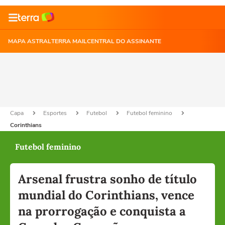
MAPA ASTRAL
TERRA MAIL
CENTRAL DO ASSINANTE
Capa
Esportes
Futebol
Futebol feminino
Corinthians
Futebol feminino
Arsenal frustra sonho de título
mundial do Corinthians, vence
na prorrogação e conquista a