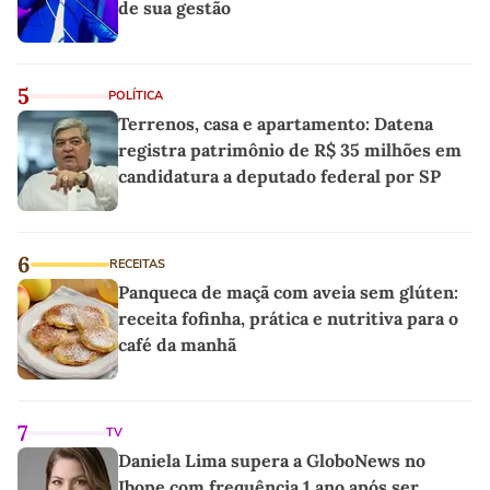
de sua gestão
5
POLÍTICA
Terrenos, casa e apartamento: Datena
registra patrimônio de R$ 35 milhões em
candidatura a deputado federal por SP
6
RECEITAS
Panqueca de maçã com aveia sem glúten:
receita fofinha, prática e nutritiva para o
café da manhã
7
TV
Daniela Lima supera a GloboNews no
Ibope com frequência 1 ano após ser