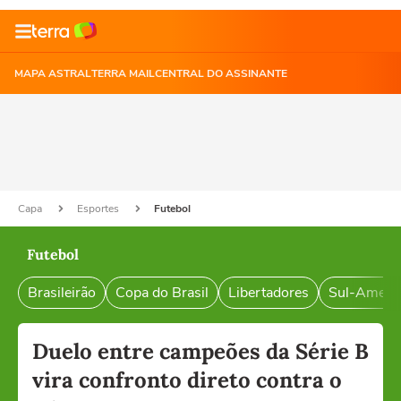
MAPA ASTRAL
TERRA MAIL
CENTRAL DO ASSINANTE
Capa
Esportes
Futebol
Futebol
Brasileirão
Copa do Brasil
Libertadores
Sul-Ameri
Duelo entre campeões da Série B
vira confronto direto contra o