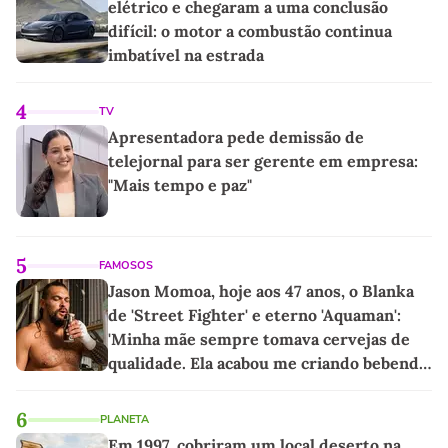
elétrico e chegaram a uma conclusão
difícil: o motor a combustão continua
imbatível na estrada
4
TV
Apresentadora pede demissão de
telejornal para ser gerente em empresa:
"Mais tempo e paz"
5
FAMOSOS
Jason Momoa, hoje aos 47 anos, o Blanka
de 'Street Fighter' e eterno 'Aquaman':
'Minha mãe sempre tomava cervejas de
qualidade. Ela acabou me criando bebendo
as melhores'
6
PLANETA
Em 1997, cobriram um local deserto na