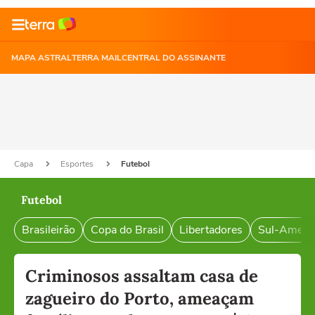
MAPA ASTRAL
TERRA MAIL
CENTRAL DO ASSINANTE
Capa
Esportes
Futebol
Futebol
Brasileirão
Copa do Brasil
Libertadores
Sul-Ameri
Criminosos assaltam casa de
zagueiro do Porto, ameaçam