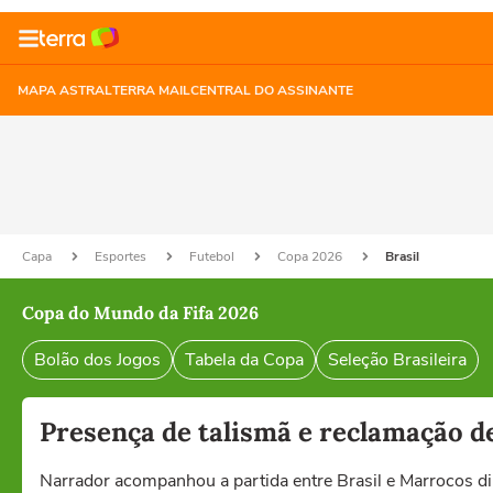
MAPA ASTRAL
TERRA MAIL
CENTRAL DO ASSINANTE
Capa
Esportes
Futebol
Copa 2026
Brasil
Copa do Mundo da Fifa 2026
Bolão dos Jogos
Tabela da Copa
Seleção Brasileira
Presença de talismã e reclamação de
Narrador acompanhou a partida entre Brasil e Marrocos di