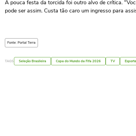
A pouca festa da torcida foi outro alvo de crítica. "
pode ser assim. Custa tão caro um ingresso para assist
Fonte: Portal Terra
TAGS
Seleção Brasileira
Copa do Mundo da Fifa 2026
TV
Esport