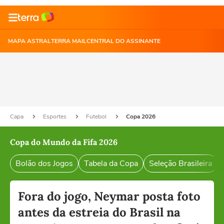
MAPA ASTRAL
TERRA MAIL
CENTRAL DO ASSINANTE
Capa
Esportes
Futebol
Copa 2026
Copa do Mundo da Fifa 2026
Bolão dos Jogos
Tabela da Copa
Seleção Brasileira
Fora do jogo, Neymar posta foto
antes da estreia do Brasil na