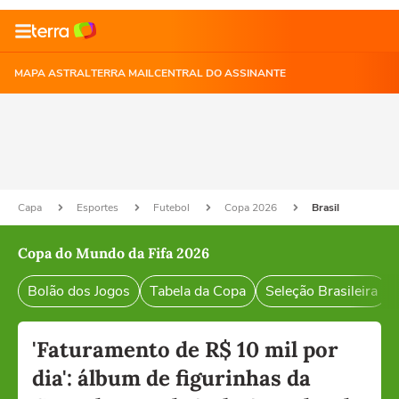
MAPA ASTRAL
TERRA MAIL
CENTRAL DO ASSINANTE
Capa
Esportes
Futebol
Copa 2026
Brasil
Copa do Mundo da Fifa 2026
Bolão dos Jogos
Tabela da Copa
Seleção Brasileira
'Faturamento de R$ 10 mil por
dia': álbum de figurinhas da