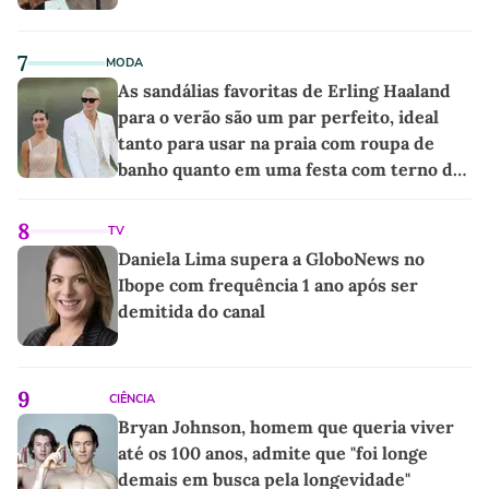
7
MODA
As sandálias favoritas de Erling Haaland
para o verão são um par perfeito, ideal
tanto para usar na praia com roupa de
banho quanto em uma festa com terno de
linho
8
TV
Daniela Lima supera a GloboNews no
Ibope com frequência 1 ano após ser
demitida do canal
9
CIÊNCIA
Bryan Johnson, homem que queria viver
até os 100 anos, admite que "foi longe
demais em busca pela longevidade"