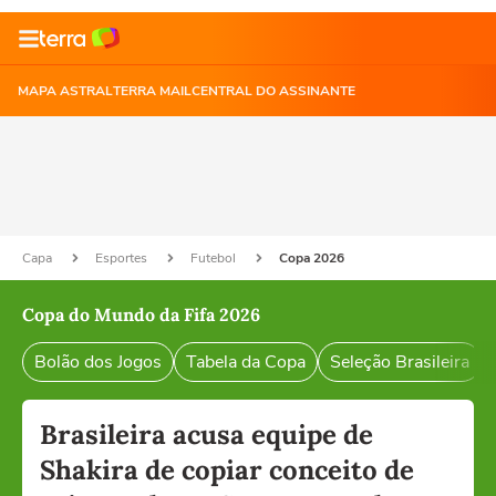
MAPA ASTRAL
TERRA MAIL
CENTRAL DO ASSINANTE
Capa
Esportes
Futebol
Copa 2026
Copa do Mundo da Fifa 2026
Bolão dos Jogos
Tabela da Copa
Seleção Brasileira
Brasileira acusa equipe de
Shakira de copiar conceito de