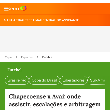
MAPA ASTRAL
TERRA MAIL
CENTRAL DO ASSINANTE
Capa
Esportes
Futebol
Futebol
Brasileirão
Copa do Brasil
Libertadores
Sul-Ameri
Chapecoense x Avaí: onde
assistir, escalações e arbitragem