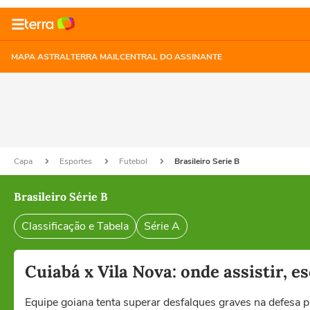
MAPA ASTRAL
TERRA MAIL
CENTRAL DO ASSINANTE
Capa
Esportes
Futebol
Brasileiro Serie B
Brasileiro Série B
Classificação e Tabela
Série A
Cuiabá x Vila Nova: onde assistir, e
Equipe goiana tenta superar desfalques graves na defesa p