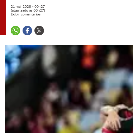
21 mai
2026
- 00h27
(atualizado às 00h27)
Exibir comentários