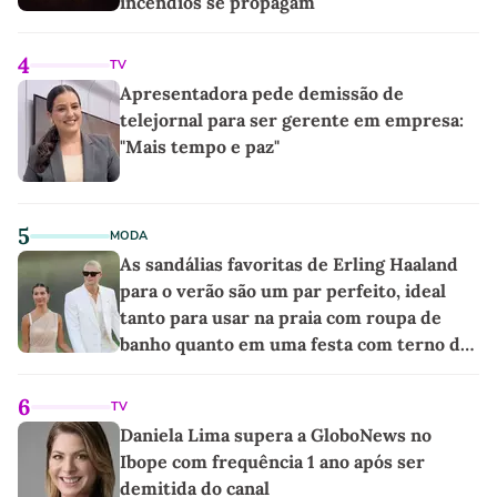
incêndios se propagam
4
TV
Apresentadora pede demissão de
telejornal para ser gerente em empresa:
"Mais tempo e paz"
5
MODA
As sandálias favoritas de Erling Haaland
para o verão são um par perfeito, ideal
tanto para usar na praia com roupa de
banho quanto em uma festa com terno de
linho
6
TV
Daniela Lima supera a GloboNews no
Ibope com frequência 1 ano após ser
demitida do canal