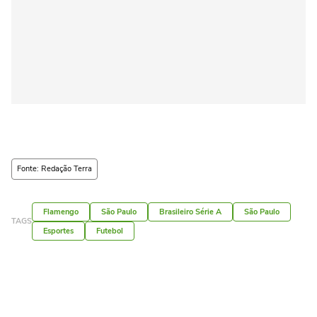
Fonte: Redação Terra
Flamengo
São Paulo
Brasileiro Série A
São Paulo
TAGS
Esportes
Futebol