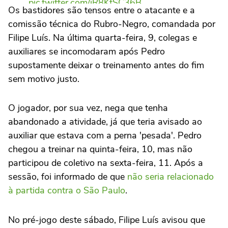
pic.twitter.com/jR8KfSC36B
Os bastidores são tensos entre o atacante e a
comissão técnica do Rubro-Negro, comandada por
— Renan Fla (@RenanFlamengo)
July 12,
Filipe Luís. Na última quarta-feira, 9, colegas e
2025
auxiliares se incomodaram após Pedro
supostamente deixar o treinamento antes do fim
sem motivo justo.
O jogador, por sua vez, nega que tenha
abandonado a atividade, já que teria avisado ao
auxiliar que estava com a perna 'pesada'. Pedro
chegou a treinar na quinta-feira, 10, mas não
participou de coletivo na sexta-feira, 11. Após a
sessão, foi informado de que
não seria relacionado
à partida contra o São Paulo
.
No pré-jogo deste sábado, Filipe Luís avisou que