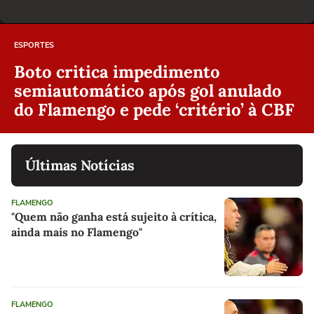
ESPORTES
Boto critica impedimento
semiautomático após gol anulado
do Flamengo e pede ‘critério’ à CBF
Últimas Notícias
FLAMENGO
"Quem não ganha está sujeito à crítica,
ainda mais no Flamengo"
FLAMENGO