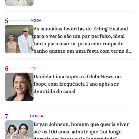
5
MODA
As sandálias favoritas de Erling Haaland
para o verão são um par perfeito, ideal
tanto para usar na praia com roupa de
banho quanto em uma festa com terno de
linho
6
TV
Daniela Lima supera a GloboNews no
Ibope com frequência 1 ano após ser
demitida do canal
7
CIÊNCIA
Bryan Johnson, homem que queria viver
até os 100 anos, admite que "foi longe
demais em busca pela longevidade"