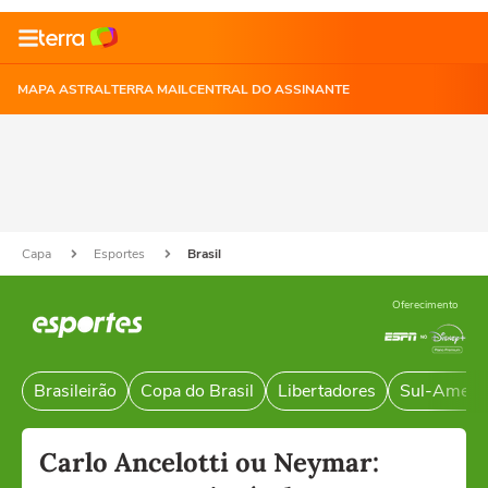
MAPA ASTRAL
TERRA MAIL
CENTRAL DO ASSINANTE
Capa
Esportes
Brasil
Oferecimento
Brasileirão
Copa do Brasil
Libertadores
Sul-Ameri
Carlo Ancelotti ou Neymar: