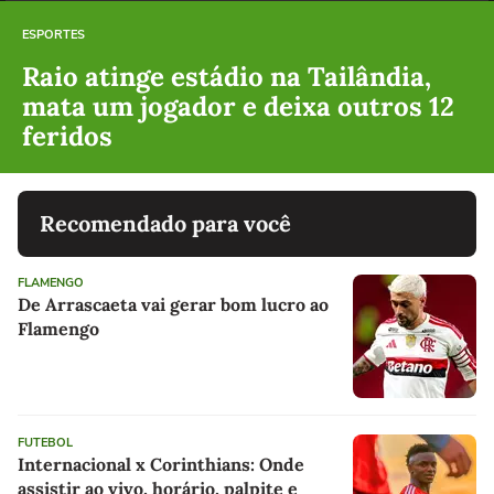
ESPORTES
Raio atinge estádio na Tailândia,
mata um jogador e deixa outros 12
feridos
Recomendado para você
FLAMENGO
De Arrascaeta vai gerar bom lucro ao
Flamengo
FUTEBOL
Internacional x Corinthians: Onde
assistir ao vivo, horário, palpite e