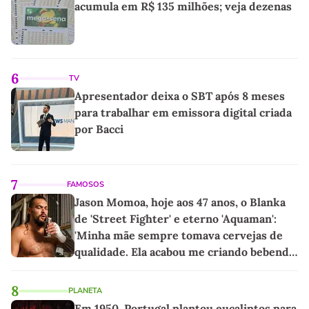
acumula em R$ 135 milhões; veja dezenas
6
TV
Apresentador deixa o SBT após 8 meses
para trabalhar em emissora digital criada
por Bacci
7
FAMOSOS
Jason Momoa, hoje aos 47 anos, o Blanka
de 'Street Fighter' e eterno 'Aquaman':
'Minha mãe sempre tomava cervejas de
qualidade. Ela acabou me criando bebendo
as melhores'
8
PLANETA
Em 1950, Portugal plantou eucaliptos para