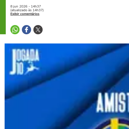
8 jun
2026
- 14h37
(atualizado às 14h37)
Exibir comentários