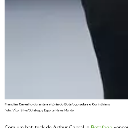
Franclim Carvalho durante a vitória do Botafogo sobre o Corinthians
Foto: Vítor Silva/Botafogo / Esporte News Mundo
Com um hat-trick de Arthur Cabral, o
Botafogo
vence