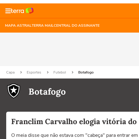
MAPA ASTRAL
TERRA MAIL
CENTRAL DO ASSINANTE
Capa
Esportes
Futebol
Botafogo
Botafogo
Franclim Carvalho elogia vitória do
O meia disse que não estava com "cabeça" para entrar e