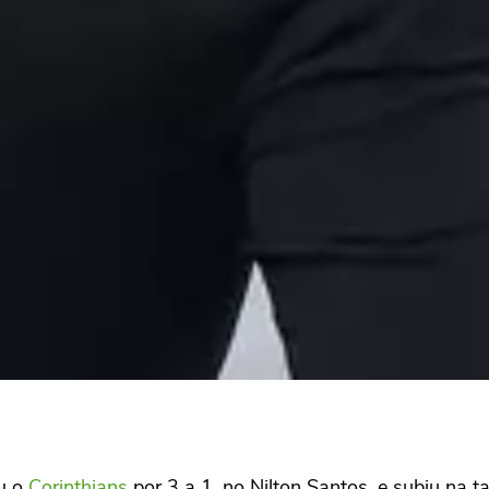
u o
Corinthians
por 3 a 1, no Nilton Santos, e subiu na ta