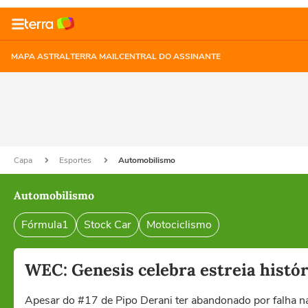
MAPA ASTRAL
TERRA MAIL
CENTRAL DO ASSINANTE
Capa
Esportes
Automobilismo
Automobilismo
Fórmula1
Stock Car
Motociclismo
WEC: Genesis celebra estreia histór
Apesar do #17 de Pipo Derani ter abandonado por falha 