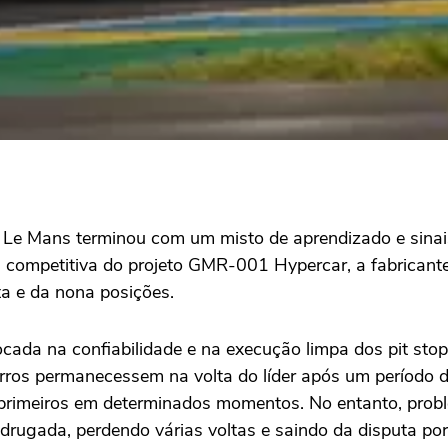
Le Mans terminou com um misto de aprendizado e sinais
ida competitiva do projeto GMR-001 Hypercar, a fabrican
ta e da nona posições.
ocada na confiabilidade e na execução limpa dos pit stop
carros permanecessem na volta do líder após um período
o primeiros em determinados momentos. No entanto, pro
adrugada, perdendo várias voltas e saindo da disputa p