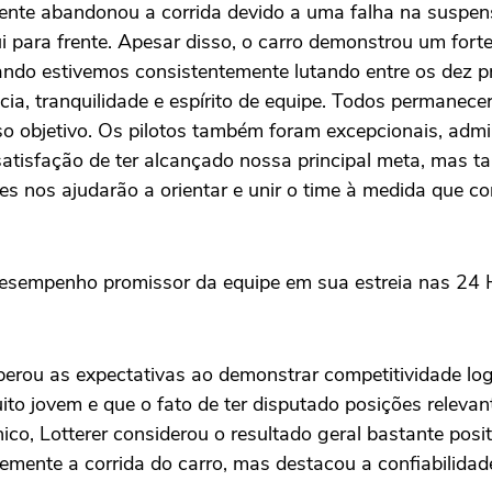
zmente abandonou a corrida devido a uma falha na suspen
ui para frente. Apesar disso, o carro demonstrou um fort
uando estivemos consistentemente lutando entre os dez 
ncia, tranquilidade e espírito de equipe. Todos permane
so objetivo. Os pilotos também foram excepcionais, adm
atisfação de ter alcançado nossa principal meta, mas
es nos ajudarão a orientar e unir o time à medida que c
esempenho promissor da equipe em sua estreia nas 24 
perou as expectativas ao demonstrar competitividade log
uito jovem e que o fato de ter disputado posições relev
o, Lotterer considerou o resultado geral bastante posi
mente a corrida do carro, mas destacou a confiabilida