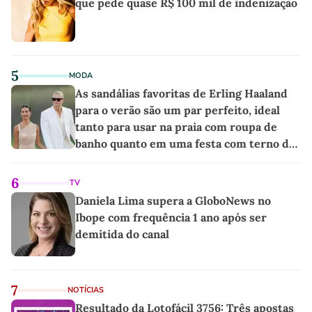
que pede quase R$ 100 mil de indenização
5
MODA
As sandálias favoritas de Erling Haaland
para o verão são um par perfeito, ideal
tanto para usar na praia com roupa de
banho quanto em uma festa com terno de
linho
6
TV
Daniela Lima supera a GloboNews no
Ibope com frequência 1 ano após ser
demitida do canal
7
NOTÍCIAS
Resultado da Lotofácil 3756: Três apostas