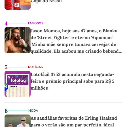
Copa do Brasil
4
FAMOSOS
Jason Momoa, hoje aos 47 anos, o Blanka
de 'Street Fighter' e eterno 'Aquaman':
'Minha mãe sempre tomava cervejas de
qualidade. Ela acabou me criando bebendo
as melhores'
5
NOTÍCIAS
Lotofácil 3752 acumula nesta segunda-
feira e prêmio principal sobe para R$ 5
milhões
6
MODA
As sandálias favoritas de Erling Haaland
para o verão são um par perfeito, ideal