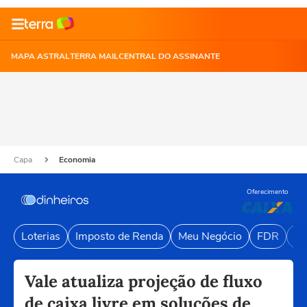
MAPA ASTRAL
TERRA MAIL
CENTRAL DO ASSINANTE
Capa
Economia
Oferecimento
Loterias
Imposto de Renda
Meu Negócio
FDR
Li
Vale atualiza projeção de fluxo
de caixa livre em soluções de